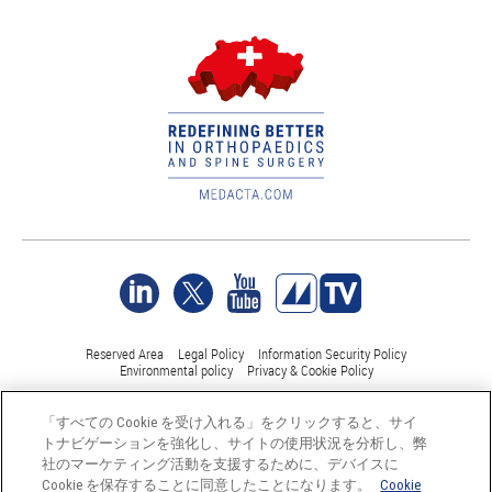
Reserved Area
Legal Policy
Information Security Policy
Environmental policy
Privacy & Cookie Policy
「すべての Cookie を受け入れる」をクリックすると、サイ
©Medacta International 2017-2026. 無断複写・転載を禁じます。.
トナビゲーションを強化し、サイトの使用状況を分析し、弊
すべての商標はそれぞれの所有者に帰属し、少なくともスイス
社のマーケティング活動を支援するために、デバイスに
では登録されています。
Cookie を保存することに同意したことになります。
Cookie