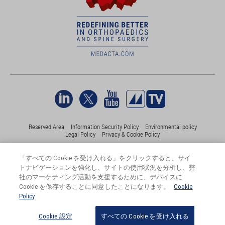
Reserved Area
Information Security Policy
Environmental policy
Legal Policy
Privacy & Cookie Policy
「すべての Cookie を受け入れる」をクリックすると、サイ
©Medacta International 2017-2026. 無断複写・転載を禁じます。.
トナビゲーションを強化し、サイトの使用状況を分析し、弊
すべての商標はそれぞれの所有者に帰属し、少なくともスイス
社のマーケティング活動を支援するために、デバイスに
では登録されています。
Cookie を保存することに同意したことになります。
Cookie
Policy
Cookie 設定
すべての Cookie を受け入れる