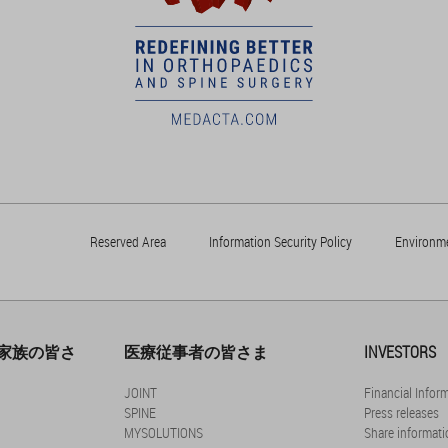
Reserved Area
Information Security Policy
Environme
家族の皆さ
医療従事者の皆さま
INVESTORS
JOINT
Financial Infor
SPINE
Press releases
MYSOLUTIONS
Share informati