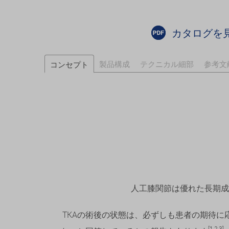
カタログを
製品構成
テクニカル細部
参考文
コンセプト
人工膝関節は優れた長期成
TKAの術後の状態は、必ずしも患者の期待に
[1,2,3]