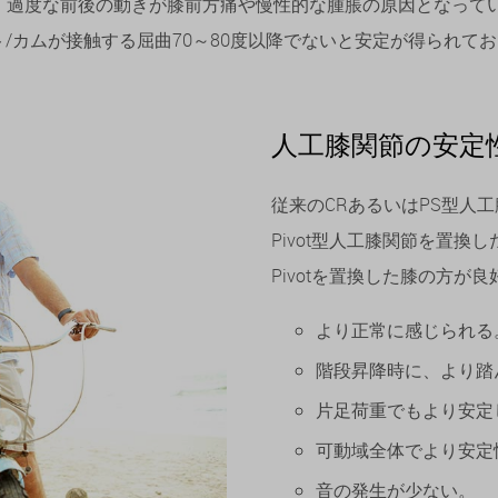
。過度な前後の動きが膝前方痛や慢性的な腫脹の原因となってい
/カムが接触する屈曲70～80度以降でないと安定が得られて
人工膝関節の安定性
従来のCRあるいはPS型人工
Pivot型人工膝関節を置換し
Pivotを置換した膝の方
より正常に感じられる
階段昇降時に、より踏
片足荷重でもより安定
可動域全体でより安定
音の発生が少ない。