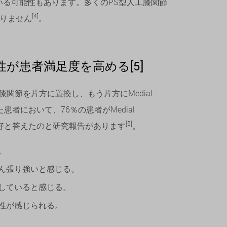
る可能性もあります。多くのPS型人工膝関節
[4]
おりません
。
が患者満足度を高める[5]
膝関節を片方に置換し、もう片方にMedial
た患者において、76％の患者がMedial
[5]
が良好と答えたのと研究報告があります
。
。
ん張り強いと感じる。
していると感じる。
性が感じられる。