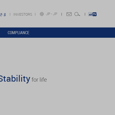
JP -
JP
皆さま
INVESTORS
COMPLIANCE
Stability
for life