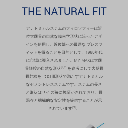
THE NATURAL FIT
アナトミカルステムのフィロソフィーは近
位大腿骨の自然な幾何学形状に沿ったデザ
インを使用し、近位部への最適な プレスフ
ィットを得ることを目的として、1980年代
に市場に導入されました。MiniMAXは大腿
[1,2]
骨髄腔の自然な形状
を参考にして大腿骨
骨幹端をFit＆Fill形状で満たすアナトミカル
なセメントレスステムです。ステムの長さ
と形状はサイ ズ毎に検証がされており、骨
温存と機械的な安定性を提供することが示
[3]
されています
。