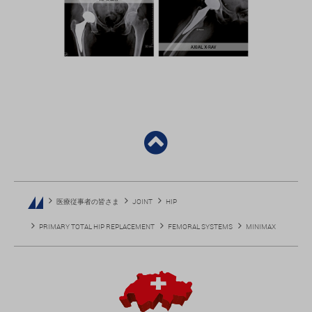
医療従事者の皆さま
JOINT
HIP
PRIMARY TOTAL HIP REPLACEMENT
FEMORAL SYSTEMS
MINIMAX