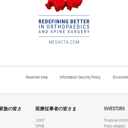
Reserved Area
Information Security Policy
Environme
家族の皆さ
医療従事者の皆さま
INVESTORS
JOINT
Financial Infor
SPINE
Press releases