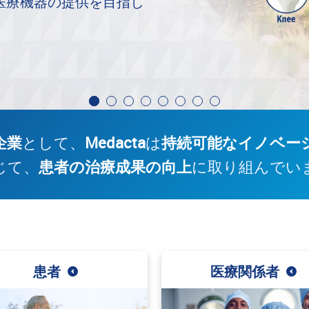
医療機器の提供を目指し
企業
として、
Medacta
は
持続可能なイノベー
じて、
患者の治療成果の向上
に取り組んでい
患者
医療関係者