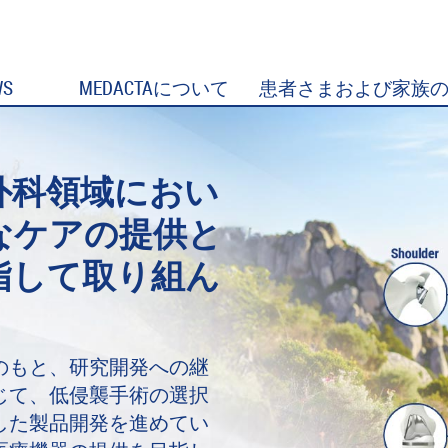
WS
MEDACTAについて
患者さまおよび家族
外科領域におい
なケアの提供と
指して取り組ん
のもと、研究開発への継
じて、低侵襲手術の選択
した製品開発を進めてい