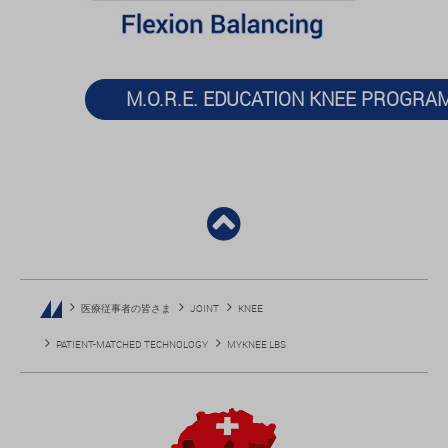
M.O.R.E. EDUCATION KNEE PROGRA
医療従事者の皆さま
JOINT
KNEE
PATIENT-MATCHED TECHNOLOGY
MYKNEE LBS