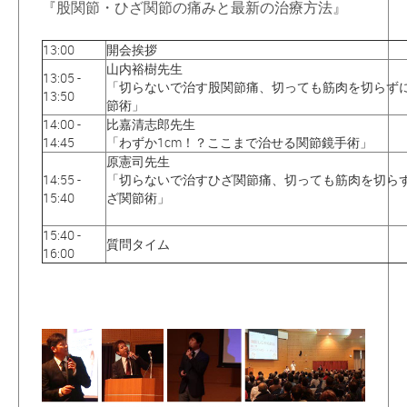
『股関節・ひざ関節の痛みと最新の治療方法』
13:00
開会挨拶
山内裕樹先生
13:05 -
「切らないで治す股関節痛、切っても筋肉を切らず
13:50
節術」
14:00 -
比嘉清志郎先生
14:45
「わずか1cm！？ここまで治せる関節鏡手術」
原憲司先生
14:55 -
「切らないで治すひざ関節痛、切っても筋肉を切ら
15:40
ざ関節術」
15:40 -
質問タイム
16:00