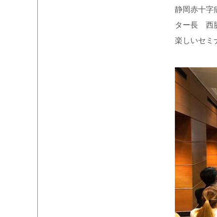
静岡赤十字
ター長 西
楽しいセミ