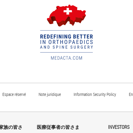
Espace réservé
Note juridique
Information Security Policy
En
家族の皆さ
医療従事者の皆さま
INVESTORS