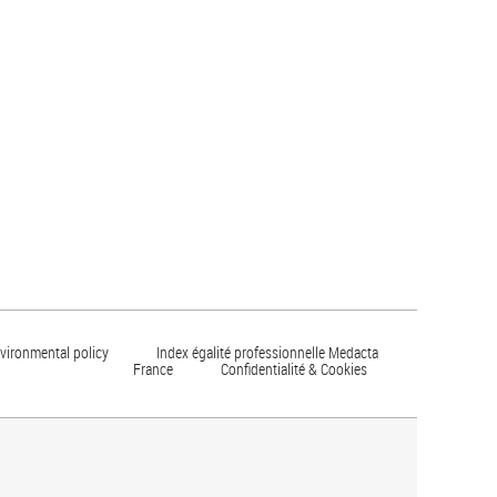
vironmental policy
Index égalité professionnelle Medacta
France
Confidentialité & Cookies