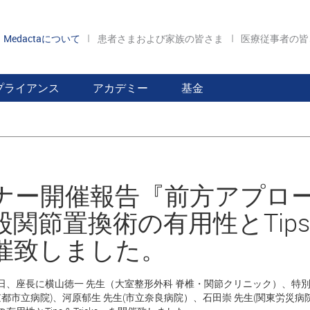
Medactaについて
患者さまおよび家族の皆さま
医療従事者の
プライアンス
アカデミー
基金
ナー開催報告『前方アプロ
関節置換術の有用性とTips &
催致しました。
日、座長に横山徳一 先生（大室整形外科 脊椎・関節クリニック）、特別講師にDr. Luc Ke
(京都市立病院)、河原郁生 先生(市立奈良病院）、石田崇 先生(関東労