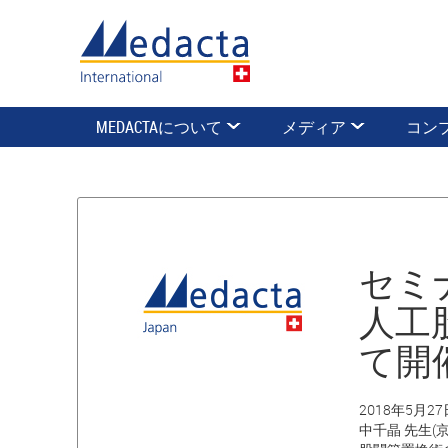
MEDACTAについて
メディア
コン
セミ
人工股
て開
2018年5月27
中千晶 先生