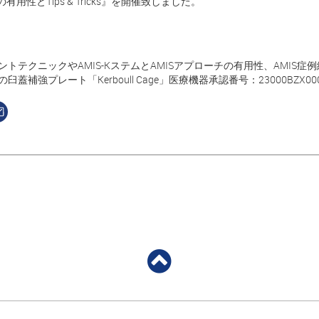
用性とTips & Tricks』を開催致しました。
トテクニックやAMIS-KステムとAMISアプローチの有用性、AMIS症例
臼蓋補強プレート「Kerboull Cage」医療機器承認番号：23000BZX