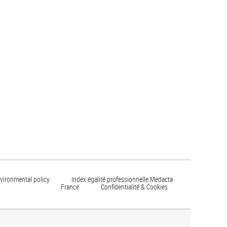
vironmental policy
Index égalité professionnelle Medacta
France
Confidentialité & Cookies