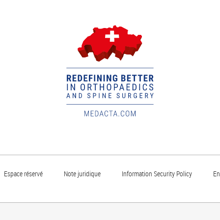
Espace réservé
Note juridique
Information Security Policy
En