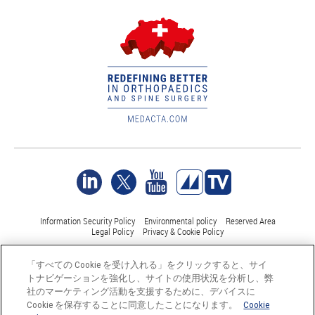
Information Security Policy
Environmental policy
Reserved Area
Legal Policy
Privacy & Cookie Policy
「すべての Cookie を受け入れる」をクリックすると、サイ
©Medacta International 2017-2026. 無断複写・転載を禁じます。.
トナビゲーションを強化し、サイトの使用状況を分析し、弊
すべての商標はそれぞれの所有者に帰属し、少なくともスイス
社のマーケティング活動を支援するために、デバイスに
では登録されています。
Cookie を保存することに同意したことになります。
Cookie