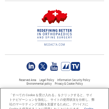
Reserved Area
Legal Policy
Information Security Policy
Environmental policy
Privacy & Cookie Policy
「すべての Cookie を受け入れる」をクリックすると、サイ
©Medacta International 2017-2026. 無断複写・転載を禁じます。.
トナビゲーションを強化し、サイトの使用状況を分析し、弊
すべての商標はそれぞれの所有者に帰属し、少なくともスイス
社のマーケティング活動を支援するために、デバイスに
では登録されています。
Cookie を保存することに同意したことになります。
Cookie