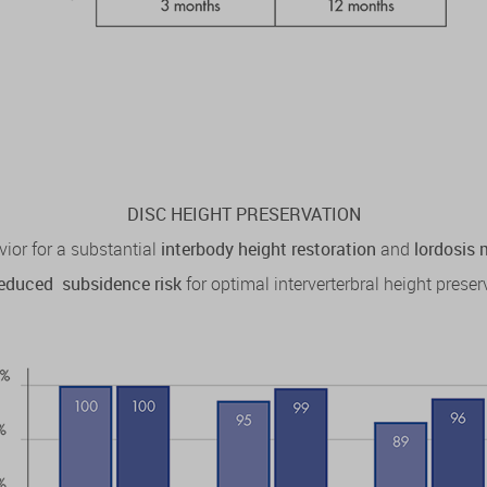
DISC HEIGHT PRESERVATION
ior for a substantial
interbody height restoration
and
lordosis
reduced subsidence risk
for optimal interverterbral height prese