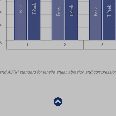
and ASTM standard for tensile, shear, abrasion and compression 