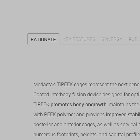
KEY FEATURES
SYNERGY
PUBL
RATIONALE
Medacta's TiPEEK cages represent the next gene
Coated interbody fusion device designed for opti
TiPEEK
promotes bony ongrowth
, maintains th
with PEEK polymer and provides
improved stabil
posterior and anterior cages, as well as cervical 
numerous footprints, heights, and sagittal prof