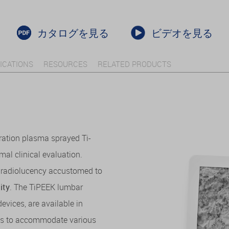
カタログを見る
ビデオを見る
ICATIONS
RESOURCES
RELATED PRODUCTS
ration plasma sprayed Ti-
mal clinical evaluation.
e radiolucency accustomed to
ity
. The TiPEEK lumbar
devices, are available in
iles to accommodate various