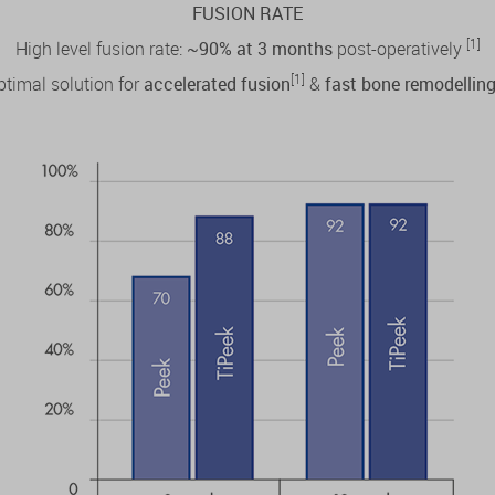
FUSION RATE
[1]
High level fusion rate:
~90% at 3 months
post-operatively
[1]
ptimal solution for
accelerated fusion
&
fast bone remodellin