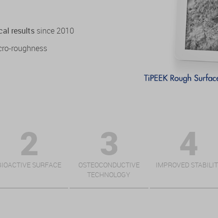
cal results
since 2010
cro-roughness
BIOACTIVE SURFACE
OSTEOCONDUCTIVE
IMPROVED STABILI
TECHNOLOGY