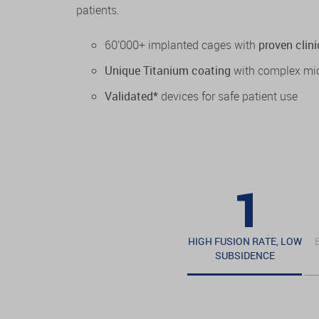
patients.
60’000+ implanted cages with
proven clini
Unique Titanium coating
with complex mi
Validated*
devices for safe patient use
HIGH FUSION RATE, LOW
SUBSIDENCE