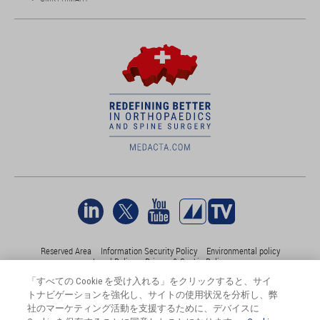
Reserved Area
Information Security Policy
Environmental policy
Legal Policy
Privacy & Cookie Policy
「すべての Cookie を受け入れる」をクリックすると、サイ
トナビゲーションを強化し、サイトの使用状況を分析し、弊
©Medacta International 2017-2026. 無断複写・転載を禁じます。.
社のマーケティング活動を支援するために、デバイスに
すべての商標はそれぞれの所有者に帰属し、少なくともスイス