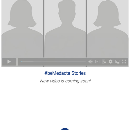
#beMedacta Stories
New video is coming soon!