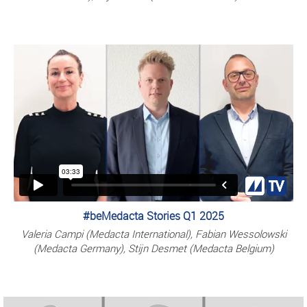
#beMedacta Stories Q1 2025
Valeria Campi (Medacta International), Fabian Wessolowski
(Medacta Germany), Stijn Desmet (Medacta Belgium)