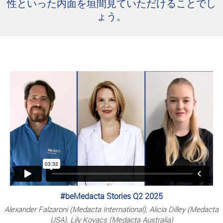
性といった内面を垣間見ていただけることでし
ょう。
#beMedacta Stories Q2 2025
Alexander Falzaroni (Medacta International), Alicia Dilley (Medacta
USA), Lily Kovacs (Medacta Australia)