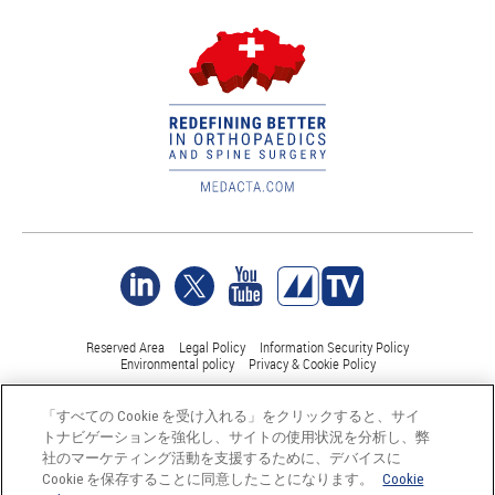
Reserved Area
Legal Policy
Information Security Policy
Environmental policy
Privacy & Cookie Policy
「すべての Cookie を受け入れる」をクリックすると、サイ
©Medacta International 2017-2026. 無断複写・転載を禁じます。.
トナビゲーションを強化し、サイトの使用状況を分析し、弊
すべての商標はそれぞれの所有者に帰属し、少なくともスイス
社のマーケティング活動を支援するために、デバイスに
では登録されています。
Cookie を保存することに同意したことになります。
Cookie